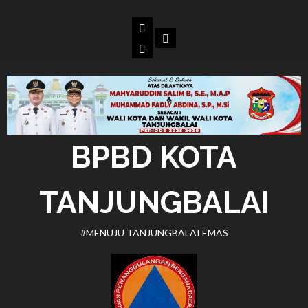
Skip
to
Beranda
Dokumen
content
BPBD
Kota
Tanjungbalai
BPBD KOTA
TANJUNGBALAI
#MENUJU TANJUNGBALAI EMAS