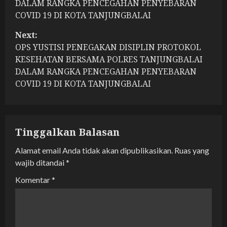
s
DALAM RANGKA PENCEGAHAN PENYEBARAN
COVID 19 DI KOTA TANJUNGBALAI
t
Next:
n
OPS YUSTISI PENEGAKAN DISIPLIN PROTOKOL
KESEHATAN BERSAMA POLRES TANJUNGBALAI
a
DALAM RANGKA PENCEGAHAN PENYEBARAN
COVID 19 DI KOTA TANJUNGBALAI
v
i
g
Tinggalkan Balasan
a
Alamat email Anda tidak akan dipublikasikan.
Ruas yang
wajib ditandai
*
t
Komentar
*
i
o