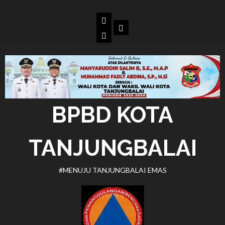
Skip
to
Beranda
Dokumen
content
BPBD
Kota
Tanjungbalai
BPBD KOTA
TANJUNGBALAI
#MENUJU TANJUNGBALAI EMAS