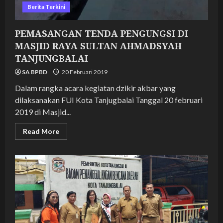
Berita Terkini
PEMASANGAN TENDA PENGUNGSI DI
MASJID RAYA SULTAN AHMADSYAH
TANJUNGBALAI
SA BPBD
20 Februari 2019
Dalam rangka acara kegiatan dzikir akbar yang
dilaksanakan FUI Kota Tanjugbalai Tanggal 20 februari
2019 di Masjid...
Read
Read More
more
about
PEMASANGAN
TENDA
PENGUNGSI
DI
MASJID
RAYA
SULTAN
AHMADSYAH
TANJUNGBALAI