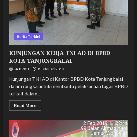
Berita Terkini
KUNJUNGAN KERJA TNI AD DI BPBD
KOTA TANJUNGBALAI
SA BPBD
8 Februari 2019
Kunjungan TNI AD di Kantor BPBD Kota Tanjungbalai
dalam rangka untuk membantu pelaksanaan tugas BPBD
terkait dalam...
Read
Read More
more
about
KUNJUNGAN
KERJA
TNI
AD
DI