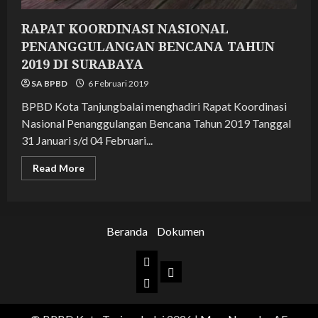
RAPAT KOORDINASI NASIONAL
PENANGGULANGAN BENCANA TAHUN
2019 DI SURABAYA
SA BPBD
6 Februari 2019
BPBD Kota Tanjungbalai menghadiri Rapat Koordinasi
Nasional Penanggulangan Bencana Tahun 2019 Tanggal
31 Januari s/d 04 Februari...
Read
Read More
more
about
RAPAT
KOORDINASI
NASIONAL
PENANGGULANGAN
Beranda
Dokumen
BENCANA
TAHUN
2019
Beranda
DI
Dokumen
SURABAYA
BPBD
Kota