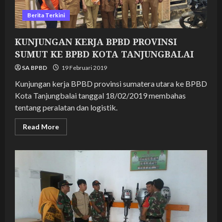
Berita Terkini
KUNJUNGAN KERJA BPBD PROVINSI
SUMUT KE BPBD KOTA TANJUNGBALAI
SA BPBD
19 Februari 2019
Kunjungan kerja BPBD provinsi sumatera utara ke BPBD
Kota Tanjungbalai tanggal 18/02/2019 membahas
tentang peralatan dan logistik.
Read
Read More
more
about
KUNJUNGAN
KERJA
BPBD
PROVINSI
SUMUT
KE
BPBD
KOTA
TANJUNGBALAI