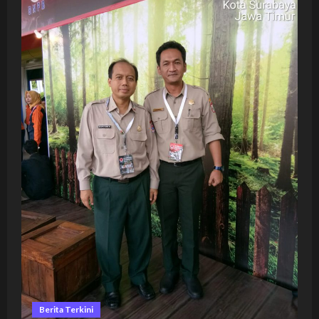
BPBD
KOTA
TANJUNGBALAI
Berita Terkini