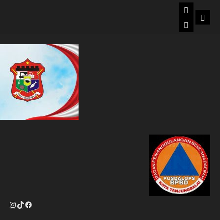
Beranda
Doku
BPBD
Kota
Tanjungba
Instagram
TikTok
Facebook