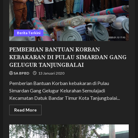
Berita Terkini
PEMBERIAN BANTUAN KORBAN
KEBAKARAN DI PULAU SIMARDAN GANG
GELUGUR TANJUNGBALAI
SA BPBD
13 Januari 2020
Pemberian Bantuan Korban kebakaran di Pulau
Simardan Gang Gelugur Kelurahan Semulajadi
Kecamatan Datuk Bandar Timur Kota Tanjungbalai...
Read
Read More
more
about
PEMBERIAN
BANTUAN
KORBAN
KEBAKARAN