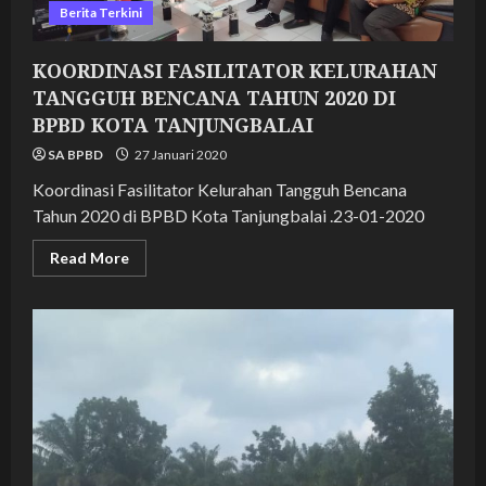
Berita Terkini
KOORDINASI FASILITATOR KELURAHAN
TANGGUH BENCANA TAHUN 2020 DI
BPBD KOTA TANJUNGBALAI
SA BPBD
27 Januari 2020
Koordinasi Fasilitator Kelurahan Tangguh Bencana
Tahun 2020 di BPBD Kota Tanjungbalai .23-01-2020
Read
Read More
more
about
KOORDINASI
FASILITATOR
KELURAHAN
TANGGUH
BENCANA
TAHUN
2020
DI
BPBD
KOTA
TANJUNGBALAI