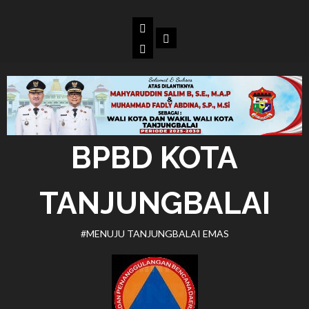
Skip
to
Beranda
Dokumen
content
BPBD
Kota
Tanjungbalai
BPBD KOTA
TANJUNGBALAI
#MENUJU TANJUNGBALAI EMAS