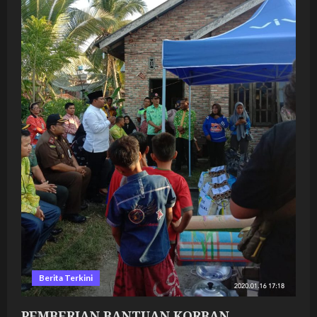
SUNGAI
PANTAI
OLANG
TANJUNGBALAI
Berita Terkini
PEMBERIAN BANTUAN KORBAN