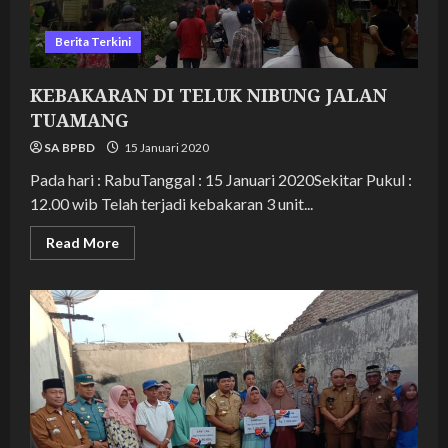
Berita Terkini
KEBAKARAN DI TELUK NIBUNG JALAN
TUAMANG
SA BPBD
15 Januari 2020
Pada hari : RabuTanggal : 15 Januari 2020Sekitar Pukul :
12.00 wib Telah terjadi kebakaran 3 unit...
Read
Read More
more
about
KEBAKARAN
DI
TELUK
NIBUNG
JALAN
TUAMANG