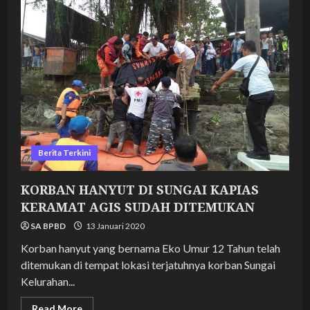
DI
PULAU
SIMARDAN
GANG
GELUGUR
TANJUNGBALAI
Berita Terkini
KORBAN HANYUT DI SUNGAI KAPIAS
KERAMAT AGIS SUDAH DITEMUKAN
SA BPBD
13 Januari 2020
Korban hanyut yang bernama Eko Umur 12 Tahun telah
ditemukan di tempat lokasi terjatuhnya korban Sungai
Kelurahan...
Read
Read More