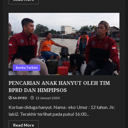
more
about
KORBAN
HANYUT
DI
SUNGAI
KAPIAS
KERAMAT
AGIS
SUDAH
DITEMUKAN
Berita Terkini
PENCARIAN ANAK HANYUT OLEH TIM
BPBD DAN HIMPIPSOS
SA BPBD
12 Januari 2020
Korban diduga hanyut. Nama : eko Umur : 12 tahun. Jk:
laki2. Terakhir terlihat pada pukul 16:00...
Read
Read More