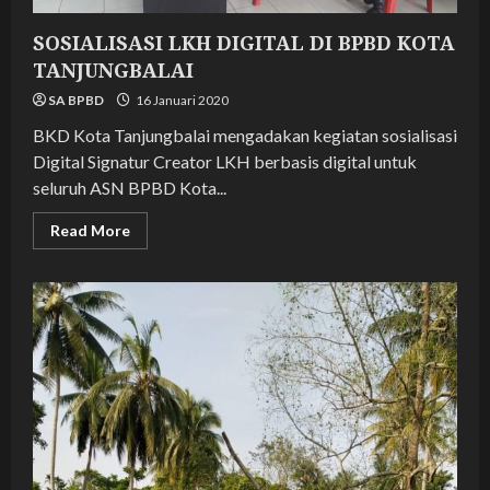
SOSIALISASI LKH DIGITAL DI BPBD KOTA
TANJUNGBALAI
SA BPBD
16 Januari 2020
BKD Kota Tanjungbalai mengadakan kegiatan sosialisasi
Digital Signatur Creator LKH berbasis digital untuk
seluruh ASN BPBD Kota...
Read
Read More
more
about
SOSIALISASI
LKH
DIGITAL
DI
BPBD
KOTA
TANJUNGBALAI