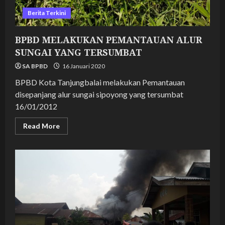
Berita Terkini
BPBD MELAKUKAN PEMANTAUAN ALUR
SUNGAI YANG TERSUMBAT
SA BPBD
16 Januari 2020
BPBD Kota Tanjungbalai melakukan Pemantauan
disepanjang alur sungai sipoyong yang tersumbat
16/01/2012
Read
Read More
more
about
BPBD
MELAKUKAN
PEMANTAUAN
ALUR
SUNGAI
YANG
TERSUMBAT