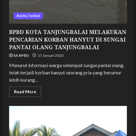
Berita Terkini
BPBD KOTA TANJUNGBALAI MELAKUKAN
PENCARIAN KORBAN HANYUT DI SUNGAI
PANTAI OLANG TANJUNGBALAI
SA BPBD
17 Januari 2020
Menurut informasi warga setempat sungai pantai olang,
telah terjadi korban hanyut seorang pria yang berumur
lebih kurang...
Read
Read More
more
about
BPBD
KOTA
TANJUNGBALAI
MELAKUKAN
PENCARIAN
KORBAN
HANYUT
DI