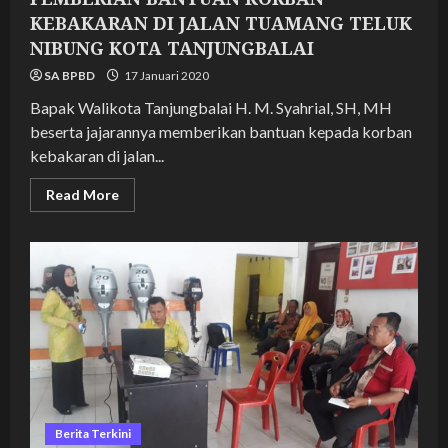
KEBAKARAN DI JALAN TUAMANG TELUK
NIBUNG KOTA TANJUNGBALAI
SA BPBD
17 Januari 2020
Bapak Walikota Tanjungbalai H. M. Syahrial, SH, MH
beserta jajarannya memberikan bantuan kepada korban
kebakaran di jalan...
Read
Read More
more
about
PEMBERIAN
BANTUAN
KORBAN
KEBAKARAN
DI
JALAN
TUAMANG
TELUK
NIBUNG
KOTA
TANJUNGBALAI
Berita Terkini