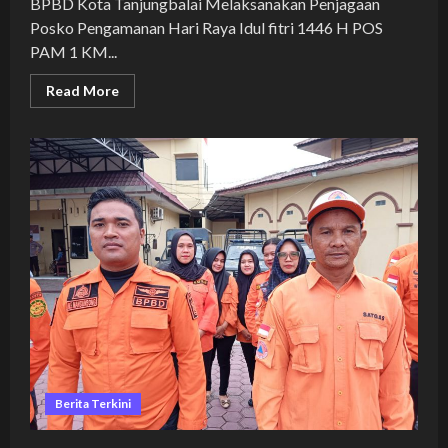
BPBD Kota Tanjungbalai Melaksanakan Penjagaan
Posko Pengamanan Hari Raya Idul fitri 1446 H POS
PAM 1 KM...
Read
Read More
more
about
BPBD
Kota
Tanjungbalai
Melaksanakan
Penjagaan
Posko
Pengamanan
Hari
Raya
Idul
fitri
1446
H
Berita Terkini