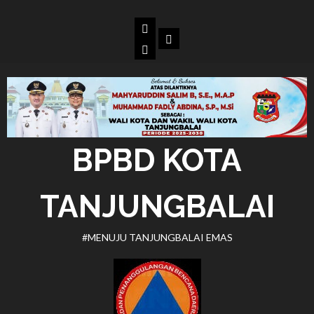
Skip
to
Beranda
Dokumen
content
BPBD
Kota
Tanjungbalai
BPBD KOTA
TANJUNGBALAI
#MENUJU TANJUNGBALAI EMAS