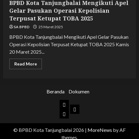
BPBD Kota Tanjungbalai Mengikuti Apel
Gelar Pasukan Operasi Kepolisian
Terpusat Ketupat TOBA 2025
SA BPBD
25 Maret 2025
BPBD Kota Tanjungbalai Mengikuti Apel Gelar Pasukan
Operasi Kepolisian Terpusat Ketupat TOBA 2025 Kamis
20 Maret 2025...
Read
Read More
more
about
BPBD
Kota
Tanjungbalai
Mengikuti
Beranda
Dokumen
Apel
Gelar
Pasukan
Beranda
Operasi
Dokumen
Kepolisian
BPBD
Terpusat
Ketupat
Kota
TOBA
2025
© BPBD Kota Tanjungbalai 2026
|
MoreNews
by AF
Tanjungbalai
themes.