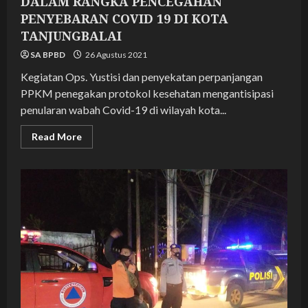
DALAM RANGKA PENCEGAHAN
PENYEBARAN COVID 19 DI KOTA
TANJUNGBALAI
SA BPBD
26 Agustus 2021
Kegiatan Ops. Yustisi dan penyekatan perpanjangan
PPKM penegakan protokol kesehatan mengantisipasi
penularan wabah Covid-19 di wilayah kota...
Read
Read More
more
about
KEGIATAN
OPS
YUSTISI
PENEGAKAN
DISIPLIN
PROTOKOL
KESEHATAN
BERSAMA
POLRES
TANJUNGBALAI
DALAM
RANGKA
PENCEGAHAN
PENYEBARAN
COVID