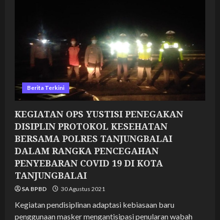
YUSTISI
PENEGAKAN
DISIPLIN
PROTOKOL
KESEHATAN
BERSAMA
POLRES
TANJUNGBALAI
DALAM
RANGKA
PENCEGAHAN
PENYEBARAN
COVID
Berita Terkini
19
DI
KOTA
KEGIATAN OPS YUSTISI PENEGAKAN
TANJUNGBALAI
DISIPLIN PROTOKOL KESEHATAN
BERSAMA POLRES TANJUNGBALAI
DALAM RANGKA PENCEGAHAN
PENYEBARAN COVID 19 DI KOTA
TANJUNGBALAI
SA BPBD
30 Agustus 2021
Kegiatan pendisiplinan adaptasi kebiasaan baru
penggunaan masker mengantisipasi penularan wabah