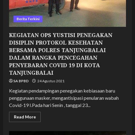
19
DI
KOTA
TANJUNGBALAI
Berita Terkini
KEGIATAN OPS YUSTISI PENEGAKAN
DISIPLIN PROTOKOL KESEHATAN
BERSAMA POLRES TANJUNGBALAI
DALAM RANGKA PENCEGAHAN
PENYEBARAN COVID 19 DI KOTA
TANJUNGBALAI
SA BPBD
24 Agustus 2021
Kegiatan pendampingan penegakan kebiasaan baru
penggunaan masker, mengantisipasi penularan wabah
Covid-19 I.Pada hari Senin , tanggal 23...
Read
Read More
more
about
KEGIATAN
OPS