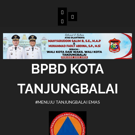
Skip
to
Beranda
Dokumen
content
BPBD
Kota
Tanjungbalai
BPBD KOTA
TANJUNGBALAI
#MENUJU TANJUNGBALAI EMAS