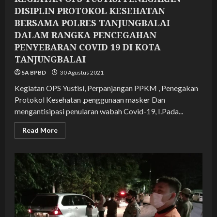
DISIPLIN PROTOKOL KESEHATAN
BERSAMA POLRES TANJUNGBALAI
DALAM RANGKA PENCEGAHAN
PENYEBARAN COVID 19 DI KOTA
TANJUNGBALAI
SA BPBD
30 Agustus 2021
Kegiatan OPS Yustisi, Perpanjangan PPKM , Penegakan
Protokol Kesehatan ,penggunaan masker Dan
mengantisipasi penularan wabah Covid-19, I.Pada...
Read
Read More
more
about
KEGIATAN
OPS
YUSTISI
PENEGAKAN
DISIPLIN
PROTOKOL
KESEHATAN
BERSAMA
POLRES
TANJUNGBALAI