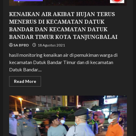
KENAIKAN AIR AKIBAT HUJAN TERUS
MENERUS DI KECAMATAN DATUK
BANDAR DAN KECAMATAN DATUK
BANDAR TIMUR KOTA TANJUNGBALAI
SA BPBD
18 Agustus 2021
hasil monitoring kenaikan air di pemukiman warga di
kecamatan Datuk Bandar Timur dan di kecamatan
Datuk Bandar....
Read
Read More
more
about
KENAIKAN
AIR
AKIBAT
HUJAN
TERUS
MENERUS
DI
KECAMATAN
DATUK
BANDAR