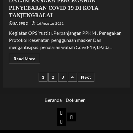
DALAM RANGKA PENCEGAHAN
PENYEBARAN COVID 19 DI KOTA
TANJUNGBALAI
SA BPBD
16 Agustus 2021
Kegiatan OPS Yustisi, Perpanjangan PPKM , Penegakan
Protokol Kesehatan ,penggunaan masker Dan
mengantisipasi penularan wabah Covid-19, I.Pada...
Read
Read More
more
about
KEGIATAN
OPS
Paginasi
1
2
3
4
Next
YUSTISI
PENEGAKAN
DISIPLIN
pos
PROTOKOL
KESEHATAN
Beranda
Dokumen
BERSAMA
POLRES
TANJUNGBALAI
Beranda
DALAM
Dokumen
RANGKA
PENCEGAHAN
BPBD
PENYEBARAN
COVID
Kota