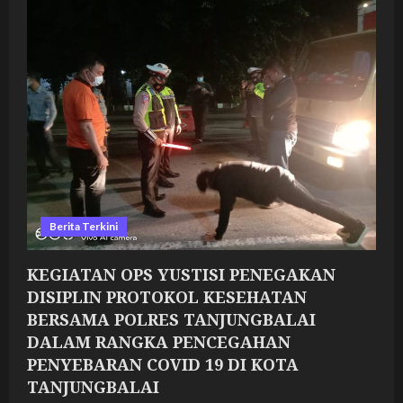
YUSTISI
PENEGAKAN
DISIPLIN
PROTOKOL
KESEHATAN
BERSAMA
POLRES
TANJUNGBALAI
DALAM
RANGKA
PENCEGAHAN
PENYEBARAN
COVID
19
DI
KOTA
TANJUNGBALAI
Berita Terkini
KEGIATAN OPS YUSTISI PENEGAKAN
DISIPLIN PROTOKOL KESEHATAN
BERSAMA POLRES TANJUNGBALAI
DALAM RANGKA PENCEGAHAN
PENYEBARAN COVID 19 DI KOTA
TANJUNGBALAI