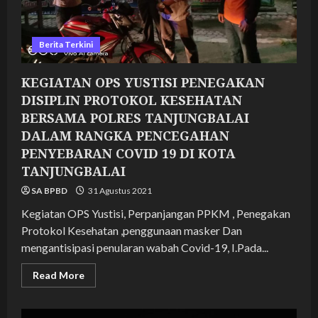
Berita Terkini
KEGIATAN OPS YUSTISI PENEGAKAN
DISIPLIN PROTOKOL KESEHATAN
BERSAMA POLRES TANJUNGBALAI
DALAM RANGKA PENCEGAHAN
PENYEBARAN COVID 19 DI KOTA
TANJUNGBALAI
SA BPBD
31 Agustus 2021
Kegiatan OPS Yustisi, Perpanjangan PPKM , Penegakan
Protokol Kesehatan ,penggunaan masker Dan
mengantisipasi penularan wabah Covid-19, I.Pada...
Read
Read More
more
about
KEGIATAN
OPS