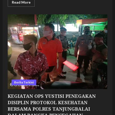
Read
Read More
more
about
KEGIATAN
OPS
YUSTISI
PENEGAKAN
DISIPLIN
PROTOKOL
KESEHATAN
BERSAMA
POLRES
TANJUNGBALAI
DALAM
RANGKA
PENCEGAHAN
PENYEBARAN
COVID
19
DI
KOTA
TANJUNGBALAI
Berita Terkini
KEGIATAN OPS YUSTISI PENEGAKAN
DISIPLIN PROTOKOL KESEHATAN
BERSAMA POLRES TANJUNGBALAI