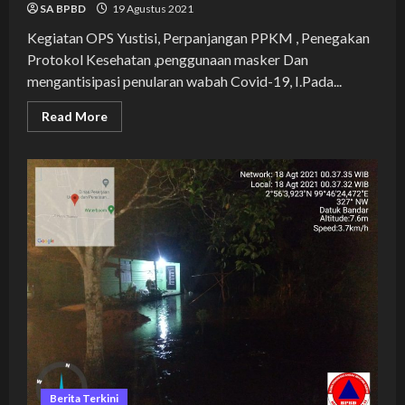
SA BPBD
19 Agustus 2021
Kegiatan OPS Yustisi, Perpanjangan PPKM , Penegakan
Protokol Kesehatan ,penggunaan masker Dan
mengantisipasi penularan wabah Covid-19, I.Pada...
Read
Read More
more
about
KEGIATAN
OPS
YUSTISI
PENEGAKAN
DISIPLIN
PROTOKOL
KESEHATAN
BERSAMA
POLRES
TANJUNGBALAI
DALAM
RANGKA
PENCEGAHAN
PENYEBARAN
COVID
19
DI
KOTA
TANJUNGBALAI
Berita Terkini