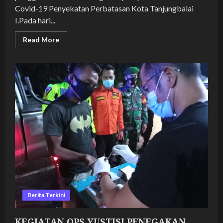
Covid-19 Penyekatan Perbatasan Kota Tanjungbalai
I.Pada hari...
Read
Read More
more
about
KEGIATAN
OPS
YUSTISI
PENEGAKAN
DISIPLIN
PROTOKOL
KESEHATAN
BERSAMA
POLRES
TANJUNGBALAI
DALAM
RANGKA
PENCEGAHAN
PENYEBARAN
COVID
19
DI
KOTA
TANJUNGBALAI
Berita Terkini
KEGIATAN OPS YUSTISI PENEGAKAN