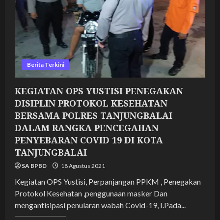
DAN
KECAMATAN
DATUK
BANDAR
TIMUR
KOTA
TANJUNGBALAI
Berita Terkini
KEGIATAN OPS YUSTISI PENEGAKAN
DISIPLIN PROTOKOL KESEHATAN
BERSAMA POLRES TANJUNGBALAI
DALAM RANGKA PENCEGAHAN
PENYEBARAN COVID 19 DI KOTA
TANJUNGBALAI
SA BPBD
18 Agustus 2021
Kegiatan OPS Yustisi, Perpanjangan PPKM , Penegakan
Protokol Kesehatan ,penggunaan masker Dan
mengantisipasi penularan wabah Covid-19, I.Pada...