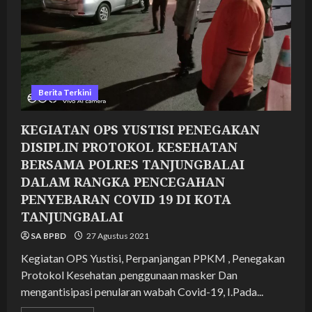
DALAM
RANGKA
PENCEGAHAN
PENYEBARAN
COVID
19
DI
KOTA
TANJUNGBALAI
Berita Terkini
KEGIATAN OPS YUSTISI PENEGAKAN
DISIPLIN PROTOKOL KESEHATAN
BERSAMA POLRES TANJUNGBALAI
DALAM RANGKA PENCEGAHAN
PENYEBARAN COVID 19 DI KOTA
TANJUNGBALAI
SA BPBD
27 Agustus 2021
Kegiatan OPS Yustisi, Perpanjangan PPKM , Penegakan
Protokol Kesehatan ,penggunaan masker Dan
mengantisipasi penularan wabah Covid-19, I.Pada...