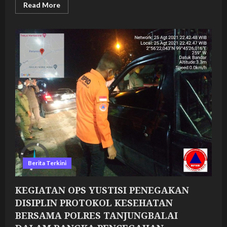
Read
Read More
more
about
KEGIATAN
OPS
YUSTISI
PENEGAKAN
DISIPLIN
PROTOKOL
KESEHATAN
BERSAMA
POLRES
TANJUNGBALAI
DALAM
RANGKA
PENCEGAHAN
PENYEBARAN
COVID
19
DI
KOTA
TANJUNGBALAI
Berita Terkini
KEGIATAN OPS YUSTISI PENEGAKAN
DISIPLIN PROTOKOL KESEHATAN
BERSAMA POLRES TANJUNGBALAI