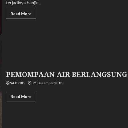
terjadinya banjir....
Read
Read More
more
about
SATGAS
BPBD
MELAKSANAKAN
KEGIATAN
POSKO
PENGUNGSI
KORBAN
BANJIR
DIMALAM
HARI
PEMOMPAAN AIR BERLANGSUNG
SA BPBD
21 Desember 2018
Read
Read More
more
about
PEMOMPAAN
AIR
BERLANGSUNG
DIMALAM
HARI