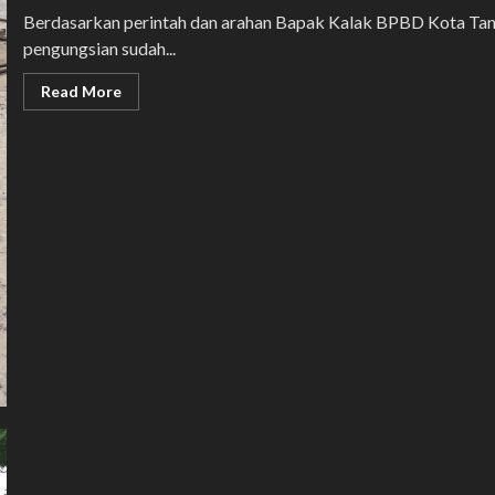
Berdasarkan perintah dan arahan Bapak Kalak BPBD Kota Tanj
pengungsian sudah...
Read
Read More
more
about
SATGAS
BPBD
KOTA
TANJUNGBALAI
BONGKAR
TENDA
PENGUNGSI
KORBAN
BANJIR