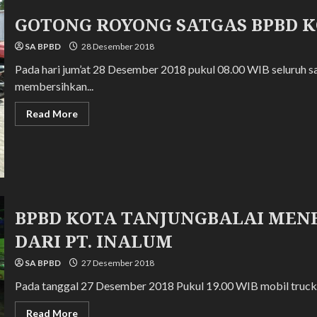
GOTONG ROYONG SATGAS BPBD 
SA BPBD
28 Desember 2018
Pada hari jum’at 28 Desember 2018 pukul 08.00 WIB seluruh 
membersihkan...
Read
Read More
more
about
GOTONG
ROYONG
SATGAS
BPBD
KOTA
TANJUNGBALAI
BPBD KOTA TANJUNGBALAI ME
DARI PT. INALUM
SA BPBD
27 Desember 2018
Pada tanggal 27 Desember 2018 Pukul 19.00 WIB mobil truck P
Read
Read More