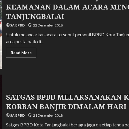
TANJUNGBALAI
KEAMANAN DALAM ACARA MENG
MENGADAKAN
LOMBA
PERAHU
TANJUNGBALAI
NAGA
DI
SA BPBD
22 Desember 2018
PULAU
BESWESEN
Untuk melancarkan acara tersebut personil BPBD Kota Tanjun
area pesta baik di...
Read
Read More
more
about
SATGAS
BPBD
KOTA
TANJUNGBALAI
MELAKSANAKAN
TUGAS
KEAMANAN
DALAM
SATGAS BPBD MELAKSANAKAN K
ACARA
MENGAYUNKAN
KORBAN BANJIR DIMALAM HARI
PUTRI
WALIKOTA
TANJUNGBALAI
SA BPBD
21 Desember 2018
Satgas BPBD Kota Tanjungbalai berjaga jaga disetiap tenda p