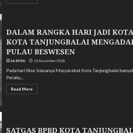
more
about
BPBD
KOTA
TANJUNGBALAI
MENERIMA
BANTUAN
DALAM RANGKA HARI JADI KOT
SEMBAKO
DARI
KOTA TANJUNGBALAI MENGADA
PT.
INALUM
PULAU BESWESEN
SA BPBD
23 Desember 2018
Pada hari libur biasanya Masyarakat Kota Tanjungbalai banya
Perahu...
Read
Read More
more
about
DALAM
RANGKA
HARI
JADI
KOTA
TANJUNGBALAI
PEMERINTAH
SATGAS BPBD KOTA TANJUNGBA
KOTA