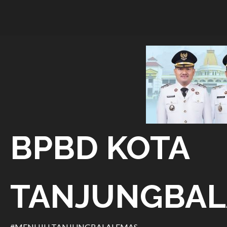
Skip
to
content
BPBD KOTA
TANJUNGBAL
#MENUJU TANJUNGBALAI EMAS