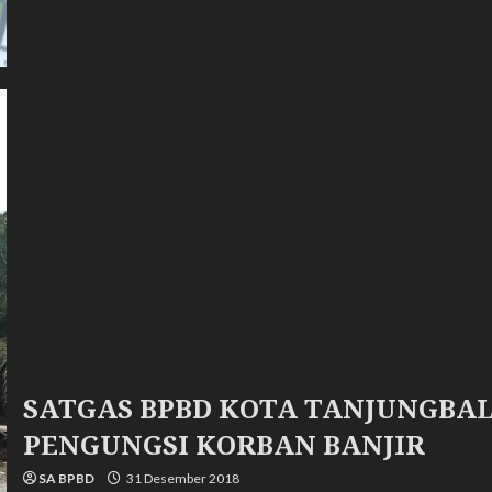
KEBAKARAN
DI
JL.
BAMBU
PONDOK
KENALI
LK
III
KELURAHAN
SELAT
TANJUNG
MEDAN
KOTA
TANJUNGBALAI
SATGAS BPBD KOTA TANJUNGBA
PENGUNGSI KORBAN BANJIR
SA BPBD
31 Desember 2018