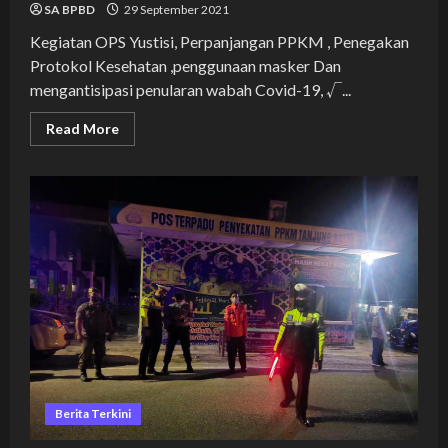
SA BPBD
29 September 2021
Kegiatan OPS Yustisi, Perpanjangan PPKM , Penegakan
Protokol Kesehatan ,penggunaan masker Dan
mengantisipasi penularan wabah Covid-19, √...
Read
Read More
more
about
KEGIATAN
OPS
YUSTISI
PENEGAKAN
DISIPLIN
PROTOKOL
KESEHATAN
BERSAMA
POLRES
TANJUNGBALAI
DALAM
RANGKA
PENCEGAHAN
PENYEBARAN
COVID
19
DI
KOTA
Berita Terkini
TANJUNGBALAI