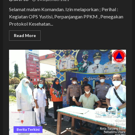
Selamat malam Komandan. Izin melaporkan ; Perihal :
Kegiatan OPS Yustisi, Perpanjangan PPKM , Penegakan
Protokol Kesehatan...
Read
Read More
more
about
KEGIATAN
OPS
YUSTISI
PENEGAKAN
DISIPLIN
PROTOKOL
KESEHATAN
BERSAMA
POLRES
TANJUNGBALAI
DALAM
RANGKA
PENCEGAHAN
PENYEBARAN
COVID
19
DI
KOTA
TANJUNGBALAI
Berita Terkini