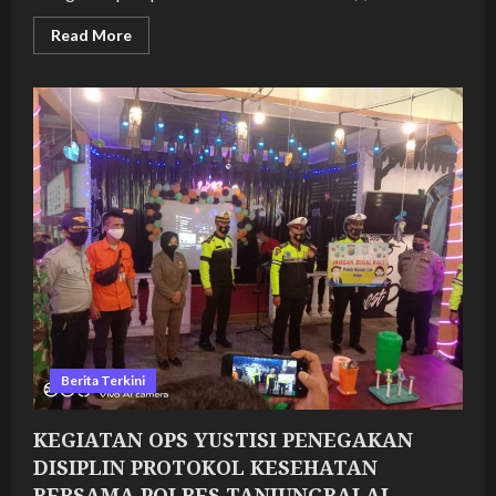
Read
Read More
more
about
KEGIATAN
OPS
YUSTISI
PENEGAKAN
DISIPLIN
PROTOKOL
KESEHATAN
BERSAMA
POLRES
TANJUNGBALAI
DALAM
RANGKA
PENCEGAHAN
PENYEBARAN
COVID
19
DI
KOTA
TANJUNGBALAI
Berita Terkini
KEGIATAN OPS YUSTISI PENEGAKAN
DISIPLIN PROTOKOL KESEHATAN
BERSAMA POLRES TANJUNGBALAI