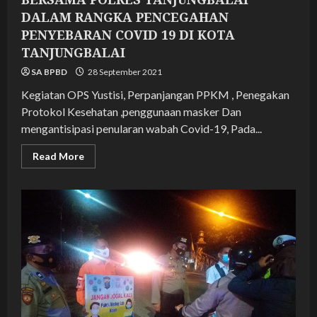
DALAM RANGKA PENCEGAHAN
PENYEBARAN COVID 19 DI KOTA
TANJUNGBALAI
SA BPBD
28 September 2021
Kegiatan OPS Yustisi, Perpanjangan PPKM , Penegakan
Protokol Kesehatan ,penggunaan masker Dan
mengantisipasi penularan wabah Covid-19, Pada...
Read
Read More
more
about
KEGIATAN
OPS
YUSTISI
PENEGAKAN
DISIPLIN
PROTOKOL
KESEHATAN
BERSAMA
POLRES
TANJUNGBALAI
DALAM
RANGKA
PENCEGAHAN
PENYEBARAN