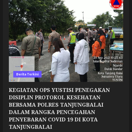
YUSTISI
PENEGAKAN
DISIPLIN
PROTOKOL
KESEHATAN
BERSAMA
POLRES
TANJUNGBALAI
DALAM
RANGKA
PENCEGAHAN
PENYEBARAN
COVID
19
DI
KOTA
TANJUNGBALAI
Berita Terkini
KEGIATAN OPS YUSTISI PENEGAKAN
DISIPLIN PROTOKOL KESEHATAN
BERSAMA POLRES TANJUNGBALAI
DALAM RANGKA PENCEGAHAN
PENYEBARAN COVID 19 DI KOTA
TANJUNGBALAI