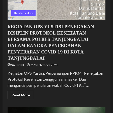
Berita Terkini
KEGIATAN OPS YUSTISI PENEGAKAN
DISIPLIN PROTOKOL KESEHATAN
BERSAMA POLRES TANJUNGBALAI
DALAM RANGKA PENCEGAHAN
PENYEBARAN COVID 19 DI KOTA
TANJUNGBALAI
SA BPBD
27 September 2021
Kegiatan OPS Yustisi, Perpanjangan PPKM , Penegakan
Protokol Kesehatan ,penggunaan masker Dan
mengantisipasi penularan wabah Covid-19, √...
Read
Read More
more
about
KEGIATAN
OPS
YUSTISI