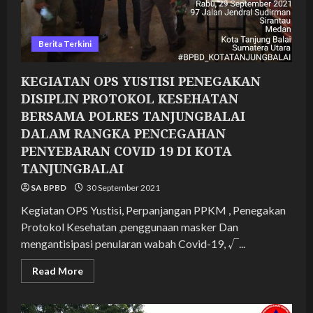
Berita Terkini
KEGIATAN OPS YUSTISI PENEGAKAN
DISIPLIN PROTOKOL KESEHATAN
BERSAMA POLRES TANJUNGBALAI
DALAM RANGKA PENCEGAHAN
PENYEBARAN COVID 19 DI KOTA
TANJUNGBALAI
SA BPBD
30 September 2021
Kegiatan OPS Yustisi, Perpanjangan PPKM , Penegakan
Protokol Kesehatan ,penggunaan masker Dan
mengantisipasi penularan wabah Covid-19, √...
Read
Read More
more
about
KEGIATAN
OPS