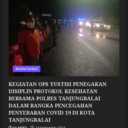
PENEGAKAN
DISIPLIN
PROTOKOL
KESEHATAN
BERSAMA
POLRES
TANJUNGBALAI
DALAM
RANGKA
PENCEGAHAN
PENYEBARAN
COVID
19
DI
KOTA
TANJUNGBALAI
Berita Terkini
KEGIATAN OPS YUSTISI PENEGAKAN
DISIPLIN PROTOKOL KESEHATAN
BERSAMA POLRES TANJUNGBALAI
DALAM RANGKA PENCEGAHAN
PENYEBARAN COVID 19 DI KOTA
TANJUNGBALAI
SA BPBD
24 September 2021