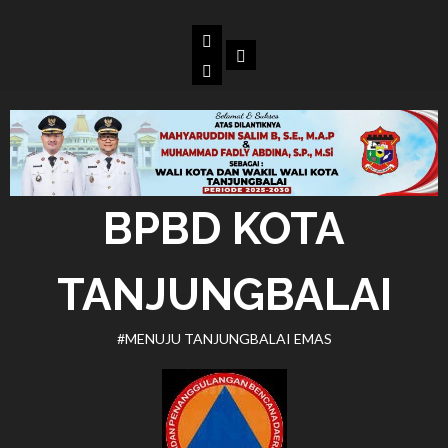
Skip
to
Beranda
Dokumen
content
BPBD
Kota
Tanjungbalai
BPBD KOTA
TANJUNGBALAI
#MENUJU TANJUNGBALAI EMAS