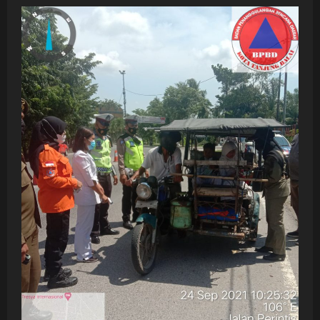
KEGIATAN
OPS
YUSTISI
PENEGAKAN
DISIPLIN
PROTOKOL
KESEHATAN
BERSAMA
POLRES
TANJUNGBALAI
DALAM
RANGKA
PENCEGAHAN
PENYEBARAN
COVID
19
DI
KOTA
TANJUNGBALAI