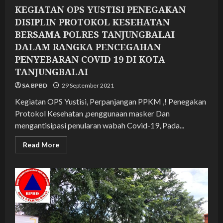
KEGIATAN OPS YUSTISI PENEGAKAN
DISIPLIN PROTOKOL KESEHATAN
BERSAMA POLRES TANJUNGBALAI
DALAM RANGKA PENCEGAHAN
PENYEBARAN COVID 19 DI KOTA
TANJUNGBALAI
SA BPBD
29 September 2021
Kegiatan OPS Yustisi, Perpanjangan PPKM ,! Penegakan
Protokol Kesehatan ,penggunaan masker Dan
mengantisipasi penularan wabah Covid-19, Pada...
Read
Read More
more
about
KEGIATAN
OPS
YUSTISI
PENEGAKAN
DISIPLIN
PROTOKOL
KESEHATAN
BERSAMA
POLRES