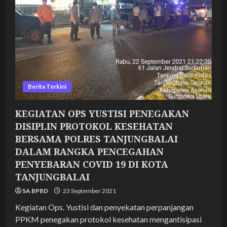
POLRES
TANJUNGBALAI
DALAM
RANGKA
PENCEGAHAN
PENYEBARAN
COVID
19
DI
KOTA
TANJUNGBALAI
Berita Terkini
KEGIATAN OPS YUSTISI PENEGAKAN
DISIPLIN PROTOKOL KESEHATAN
BERSAMA POLRES TANJUNGBALAI
DALAM RANGKA PENCEGAHAN
PENYEBARAN COVID 19 DI KOTA
TANJUNGBALAI
SA BPBD
23 September 2021
Kegiatan Ops. Yustisi dan penyekatan perpanjangan
PPKM penegakan protokol kesehatan mengantisipasi