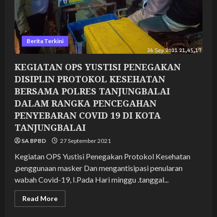
COVID
19
DI
KOTA
TANJUNGBALAI
Berita Terkini
KEGIATAN OPS YUSTISI PENEGAKAN
DISIPLIN PROTOKOL KESEHATAN
BERSAMA POLRES TANJUNGBALAI
DALAM RANGKA PENCEGAHAN
PENYEBARAN COVID 19 DI KOTA
TANJUNGBALAI
SA BPBD
27 September 2021
Kegiatan OPS Yustisi Penegakan Protokol Kesehatan
,penggunaan masker Dan mengantisipasi penularan
wabah Covid-19, I.Pada Hari minggu .tanggal...
Read
Read More
more
about