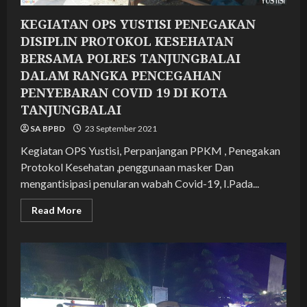
KEGIATAN OPS YUSTISI PENEGAKAN
DISIPLIN PROTOKOL KESEHATAN
BERSAMA POLRES TANJUNGBALAI
DALAM RANGKA PENCEGAHAN
PENYEBARAN COVID 19 DI KOTA
TANJUNGBALAI
SA BPBD
23 September 2021
Kegiatan OPS Yustisi, Perpanjangan PPKM , Penegakan
Protokol Kesehatan ,penggunaan masker Dan
mengantisipasi penularan wabah Covid-19, I.Pada...
Read
Read More
more
about
KEGIATAN
OPS
YUSTISI
PENEGAKAN
DISIPLIN
PROTOKOL
KESEHATAN
BERSAMA