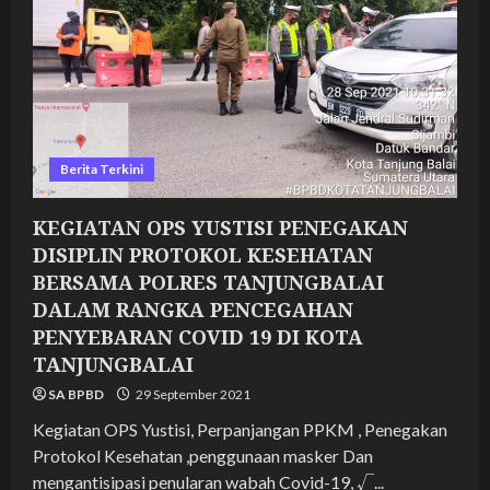
TANJUNGBALAI
DALAM
RANGKA
PENCEGAHAN
PENYEBARAN
COVID
19
DI
KOTA
TANJUNGBALAI
Berita Terkini
KEGIATAN OPS YUSTISI PENEGAKAN
DISIPLIN PROTOKOL KESEHATAN
BERSAMA POLRES TANJUNGBALAI
DALAM RANGKA PENCEGAHAN
PENYEBARAN COVID 19 DI KOTA
TANJUNGBALAI
SA BPBD
29 September 2021
Kegiatan OPS Yustisi, Perpanjangan PPKM , Penegakan
Protokol Kesehatan ,penggunaan masker Dan
mengantisipasi penularan wabah Covid-19, √...