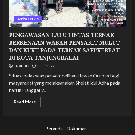
Berita Terkini
PENGAWASAN LALU LINTAS TERNAK
BERKENAAN WABAH PENYAKIT MULUT
DAN KUKU PADA TERNAK SAPI/KERBAU
DI KOTA TANJUNGBALAI
SA BPBD
9 Juli 2022
Situasi pelaksaan penyembelihan Hewan Qurban bagi
masyarakat yang melaksanakan Sholat Idul Adha pada
hari ini Tanggal 9...
Read
Read More
more
about
PENGAWASAN
LALU
LINTAS
TERNAK
Beranda
Dokumen
BERKENAAN