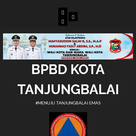
Skip
to
Beranda
Dokumen
content
BPBD
Kota
Tanjungbalai
BPBD KOTA
TANJUNGBALAI
#MENUJU TANJUNGBALAI EMAS