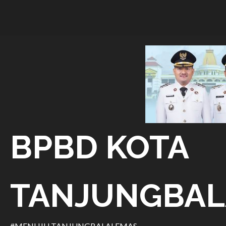
Skip
to
content
BPBD KOTA
TANJUNGBAL
#MENUJU TANJUNGBALAI EMAS