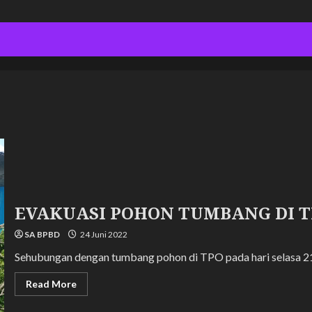
EVAKUASI POHON TUMBANG DI T
SA BPBD
24 Juni 2022
Sehubungan dengan tumbang pohon di TPO pada hari selasa 21 J
Read
Read More
more
about