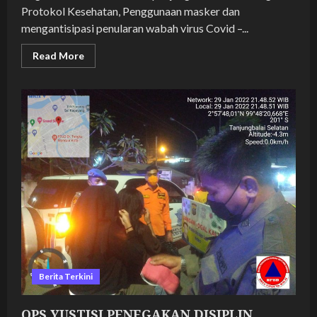
Protokol Kesehatan, Penggunaan masker dan
mengantisipasi penularan wabah virus Covid –...
Read
Read More
more
about
OPS
YUSTISI
PENEGAKAN
DISIPLIN
PROTOKOL
KESEHATAN
BERSAMA
POLRES
TANJUNGBALAI
DALAM
RANGKA
PENCEGAHAN
PENYEBARAN
COVID
19
DI
KOTA
TANJUNGBALAI
Berita Terkini
OPS YUSTISI PENEGAKAN DISIPLIN