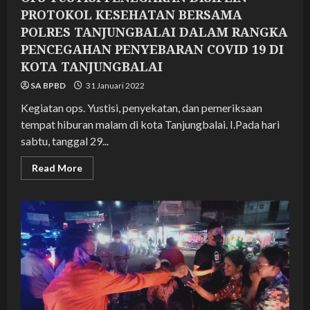
PROTOKOL KESEHATAN BERSAMA
POLRES TANJUNGBALAI DALAM RANGKA
PENCEGAHAN PENYEBARAN COVID 19 DI
KOTA TANJUNGBALAI
SA BPBD
31 Januari 2022
Kegiatan ops. Yustisi, penyekatan, dan pemeriksaan
tempat hiburan malam di kota Tanjungbalai. I.Pada hari
sabtu, tanggal 29...
Read
Read More
more
about
OPS
YUSTISI
PENEGAKAN
DISIPLIN
PROTOKOL
KESEHATAN
BERSAMA
POLRES
TANJUNGBALAI
DALAM
RANGKA
PENCEGAHAN