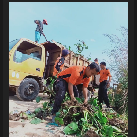
YUSTISI
PENEGAKAN
DISIPLIN
PROTOKOL
KESEHATAN
BERSAMA
POLRES
TANJUNGBALAI
DALAM
RANGKA
PENCEGAHAN
PENYEBARAN
COVID
19
DI
KOTA
TANJUNGBALAI