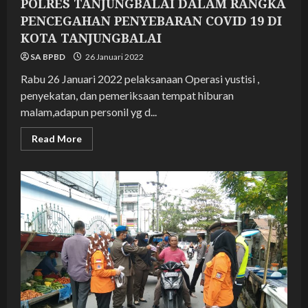
POLRES TANJUNGBALAI DALAM RANGKA
PENCEGAHAN PENYEBARAN COVID 19 DI
KOTA TANJUNGBALAI
SA BPBD
26 Januari 2022
Rabu 26 Januari 2022 pelaksanaan Operasi yustisi ,
penyekatan, dan pemeriksaan tempat hiburan
malam,adapun personil yg d...
Read
Read More
more
about
OPS
YUSTISI
PENEGAKAN
DISIPLIN
PROTOKOL
KESEHATAN
BERSAMA
POLRES
TANJUNGBALAI
DALAM
RANGKA
PENCEGAHAN
PENYEBARAN
COVID
19