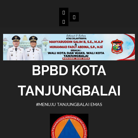
Skip
to
Beranda
Dokumen
content
BPBD
Kota
Tanjungbalai
BPBD KOTA
TANJUNGBALAI
#MENUJU TANJUNGBALAI EMAS