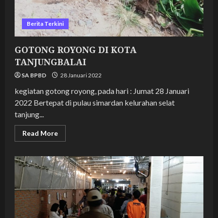
Berita Terkini
GOTONG ROYONG DI KOTA
TANJUNGBALAI
SA BPBD
28 Januari 2022
kegiatan gotong royong, pada hari : Jumat 28 Januari
2022 Bertepat di pulau simardan kelurahan selat
tanjung...
Read
Read More
more
about
GOTONG
ROYONG
DI
KOTA
TANJUNGBALAI