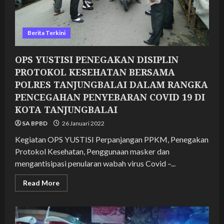
DI
KOTA
TANJUNGBALAI
Berita Terkini
OPS YUSTISI PENEGAKAN DISIPLIN
PROTOKOL KESEHATAN BERSAMA
POLRES TANJUNGBALAI DALAM RANGKA
PENCEGAHAN PENYEBARAN COVID 19 DI
KOTA TANJUNGBALAI
SA BPBD
26 Januari 2022
Kegiatan OPS YUSTISI Perpanjangan PPKM, Penegakan
Protokol Kesehatan, Penggunaan masker dan
mengantisipasi penularan wabah virus Covid –...
Read
Read More
more
about
OPS
YUSTISI
PENEGAKAN