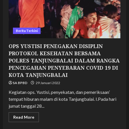
PENYEBARAN
COVID
19
DI
KOTA
TANJUNGBALAI
Berita Terkini
OPS YUSTISI PENEGAKAN DISIPLIN
PROTOKOL KESEHATAN BERSAMA
POLRES TANJUNGBALAI DALAM RANGKA
PENCEGAHAN PENYEBARAN COVID 19 DI
KOTA TANJUNGBALAI
SA BPBD
29 Januari 2022
Kegiatan ops. Yustisi, penyekatan, dan pemeriksaan’
tempat hiburan malam di kota Tanjungbalai. I.Pada hari
jumat tanggal 28...
Read
Read More
more
about
OPS