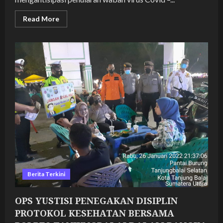
Read
Read More
more
about
OPS
YUSTISI
PENEGAKAN
DISIPLIN
PROTOKOL
KESEHATAN
BERSAMA
POLRES
TANJUNGBALAI
DALAM
RANGKA
PENCEGAHAN
PENYEBARAN
COVID
19
DI
KOTA
TANJUNGBALAI
Berita Terkini
OPS YUSTISI PENEGAKAN DISIPLIN
PROTOKOL KESEHATAN BERSAMA