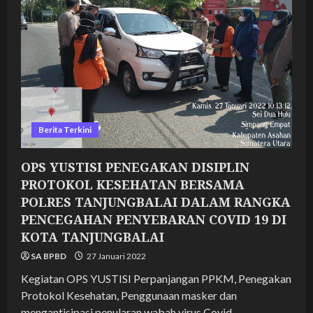
POLRES
TANJUNGBALAI
DALAM
RANGKA
PENCEGAHAN
PENYEBARAN
COVID
19
DI
KOTA
TANJUNGBALAI
Berita Terkini
OPS YUSTISI PENEGAKAN DISIPLIN
PROTOKOL KESEHATAN BERSAMA
POLRES TANJUNGBALAI DALAM RANGKA
PENCEGAHAN PENYEBARAN COVID 19 DI
KOTA TANJUNGBALAI
SA BPBD
27 Januari 2022
Kegiatan OPS YUSTISI Perpanjangan PPKM, Penegakan
Protokol Kesehatan, Penggunaan masker dan
mengantisipasi penularan wabah virus Covid –...