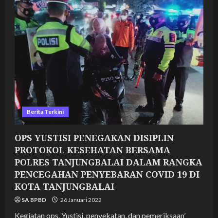
DISIPLIN
PROTOKOL
KESEHATAN
BERSAMA
POLRES
TANJUNGBALAI
DALAM
RANGKA
PENCEGAHAN
PENYEBARAN
COVID
19
DI
KOTA
TANJUNGBALAI
Berita Terkini
OPS YUSTISI PENEGAKAN DISIPLIN
PROTOKOL KESEHATAN BERSAMA
POLRES TANJUNGBALAI DALAM RANGKA
PENCEGAHAN PENYEBARAN COVID 19 DI
KOTA TANJUNGBALAI
SA BPBD
26 Januari 2022
Kegiatan ops. Yustisi, penyekatan, dan pemeriksaan’