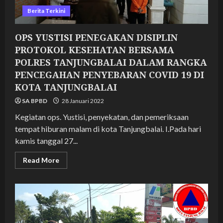
Berita Terkini
OPS YUSTISI PENEGAKAN DISIPLIN
PROTOKOL KESEHATAN BERSAMA
POLRES TANJUNGBALAI DALAM RANGKA
PENCEGAHAN PENYEBARAN COVID 19 DI
KOTA TANJUNGBALAI
SA BPBD
28 Januari 2022
Kegiatan ops. Yustisi, penyekatan, dan pemeriksaan
tempat hiburan malam di kota Tanjungbalai. I.Pada hari
kamis tanggal 27...
Read
Read More
more
about
OPS
YUSTISI
PENEGAKAN
DISIPLIN
PROTOKOL
KESEHATAN
BERSAMA