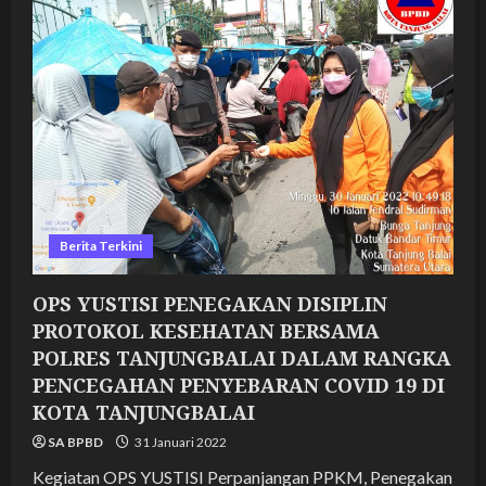
PROTOKOL
KESEHATAN
BERSAMA
POLRES
TANJUNGBALAI
DALAM
RANGKA
PENCEGAHAN
PENYEBARAN
COVID
19
DI
KOTA
TANJUNGBALAI
Berita Terkini
OPS YUSTISI PENEGAKAN DISIPLIN
PROTOKOL KESEHATAN BERSAMA
POLRES TANJUNGBALAI DALAM RANGKA
PENCEGAHAN PENYEBARAN COVID 19 DI
KOTA TANJUNGBALAI
SA BPBD
31 Januari 2022
Kegiatan OPS YUSTISI Perpanjangan PPKM, Penegakan