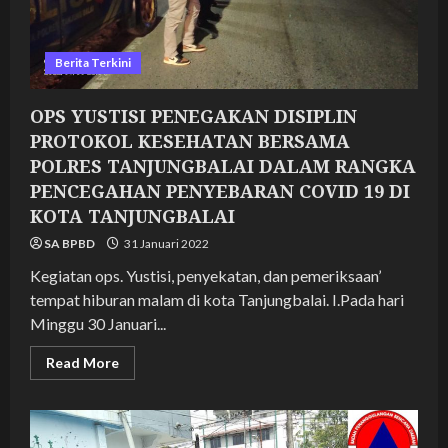
Berita Terkini
OPS YUSTISI PENEGAKAN DISIPLIN
PROTOKOL KESEHATAN BERSAMA
POLRES TANJUNGBALAI DALAM RANGKA
PENCEGAHAN PENYEBARAN COVID 19 DI
KOTA TANJUNGBALAI
SA BPBD
31 Januari 2022
Kegiatan ops. Yustisi, penyekatan, dan pemeriksaan’
tempat hiburan malam di kota Tanjungbalai. I.Pada hari
Minggu 30 Januari...
Read
Read More
more
about
OPS
YUSTISI
PENEGAKAN
DISIPLIN