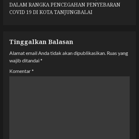
a
DALAM RANGKA PENCEGAHAN PENYEBARAN
COVID 19 DI KOTA TANJUNGBALAI
v
i
g
Tinggalkan Balasan
a
Alamat email Anda tidak akan dipublikasikan.
Ruas yang
wajib ditandai
*
t
Komentar
*
i
o
n