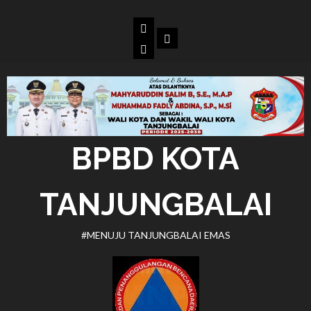
Skip
to
Beranda
Dokumen
content
BPBD
Kota
Tanjungbalai
BPBD KOTA
TANJUNGBALAI
#MENUJU TANJUNGBALAI EMAS