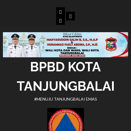
Skip
to
Beranda
Dokumen
content
BPBD
Kota
Tanjungbalai
BPBD KOTA
TANJUNGBALAI
#MENUJU TANJUNGBALAI EMAS