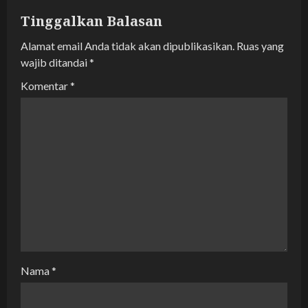
g
Tinggalkan Balasan
a
Alamat email Anda tidak akan dipublikasikan.
Ruas yang
wajib ditandai
*
t
Komentar
*
i
o
n
Nama
*