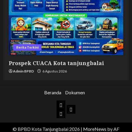
Berita Terkini
Prospek CUACA Kota tanjungbalai
Admin BPBD
6 Agustus 2026
Beranda
Dokumen
Beranda
Dokumen
BPBD
Kota
© BPBD Kota Tanjungbalai 2026
|
MoreNews
by AF
Tanjungbalai