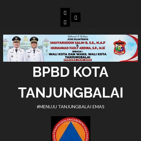
Skip
to
Beranda
Dokumen
content
BPBD
Kota
Tanjungbalai
BPBD KOTA
TANJUNGBALAI
#MENUJU TANJUNGBALAI EMAS