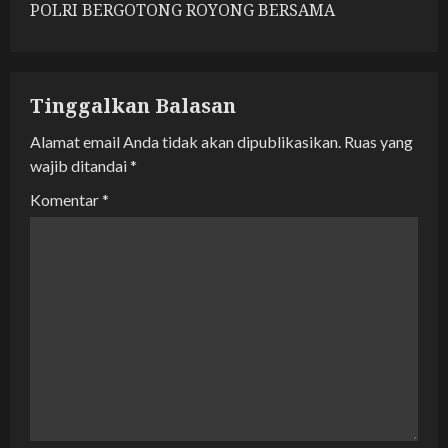
a
POLRI BERGOTONG ROYONG BERSAMA
v
i
Tinggalkan Balasan
g
Alamat email Anda tidak akan dipublikasikan.
Ruas yang
a
wajib ditandai
*
Komentar
*
t
i
o
n