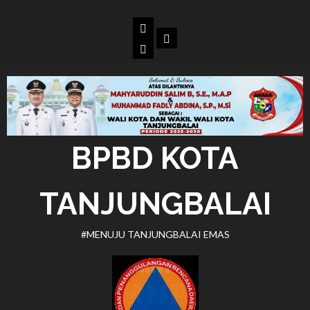
Skip
to
Beranda
Dokumen
content
BPBD
Kota
Tanjungbalai
BPBD KOTA
TANJUNGBALAI
#MENUJU TANJUNGBALAI EMAS