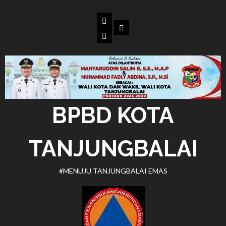
Skip
to
Beranda
Dokumen
content
BPBD
Kota
Tanjungbalai
BPBD KOTA
TANJUNGBALAI
#MENUJU TANJUNGBALAI EMAS