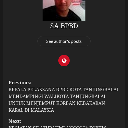
SA BPBD
See author's posts
P
Previous:
KEPALA PELAKSANA BPBD KOTA TANJUNGBALAI
o
MENDAMPINGI WALIKOTA TANJUNGBALAI
s
UNTUK MENJEMPUT KORBAN KEBAKARAN
KAPAL DI MALAYSIA
t
Next: