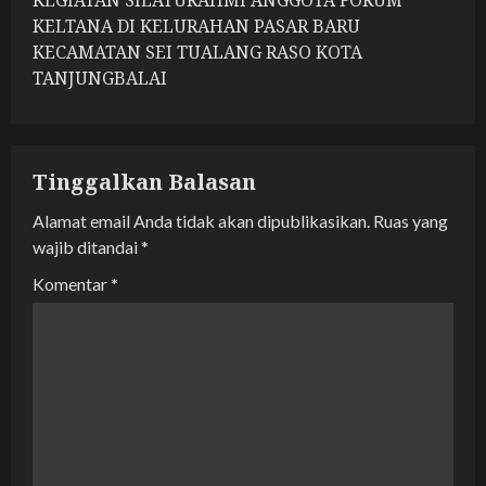
n
KEGIATAN SILATURAHMI ANGGOTA FORUM
KELTANA DI KELURAHAN PASAR BARU
a
KECAMATAN SEI TUALANG RASO KOTA
TANJUNGBALAI
v
i
g
Tinggalkan Balasan
a
Alamat email Anda tidak akan dipublikasikan.
Ruas yang
wajib ditandai
*
t
Komentar
*
i
o
n