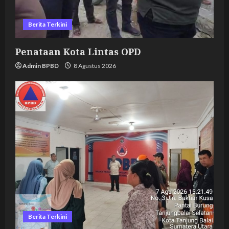
n
Berita Terkini
Penataan Kota Lintas OPD
Admin BPBD
8 Agustus 2026
Berita Terkini