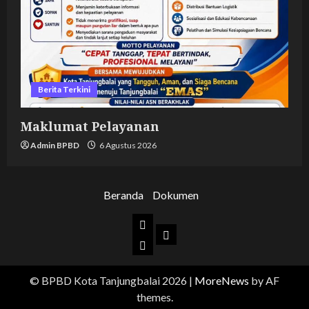
Berita Terkini
Maklumat Pelayanan
Admin BPBD
6 Agustus 2026
Beranda
Dokumen
Beranda
Dokumen
BPBD
Kota
© BPBD Kota Tanjungbalai 2026
|
MoreNews
by AF
Tanjungbalai
themes.