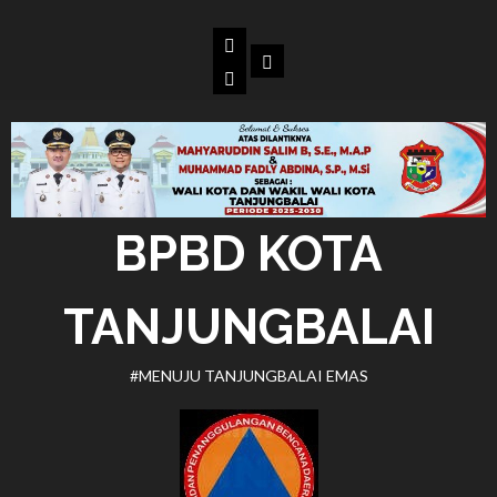
Skip
to
Beranda
Dokumen
content
BPBD
Kota
Tanjungbalai
BPBD KOTA
TANJUNGBALAI
#MENUJU TANJUNGBALAI EMAS