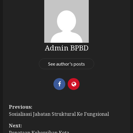
Admin BPBD
See author's posts
P
Previous:
Sosialisasi Jabatan Struktural Ke Fungsional
o
Next:
s
Penataan Kebersihan Kota