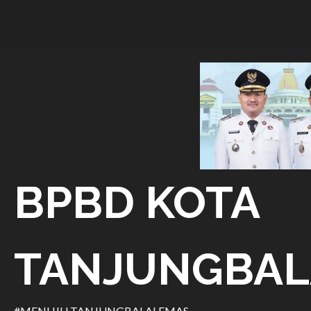
Skip
to
content
BPBD KOTA
TANJUNGBAL
#MENUJU TANJUNGBALAI EMAS