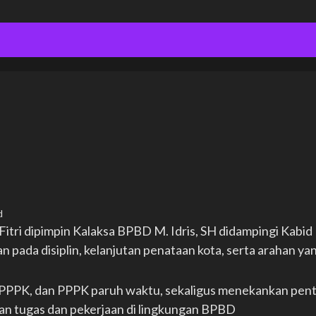
d
 Fitri dipimpin Kalaksa BPBD M. Idris, SH didampingi Kabid
 pada disiplin, kelanjutan penataan kota, serta arahan yan
S, PPPK, dan PPPK paruh waktu, sekaligus menekankan pen
naan tugas dan pekerjaan di lingkungan BPBD