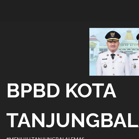
Skip
to
content
BPBD KOTA
TANJUNGBAL
#MENUJU TANJUNGBALAI EMAS