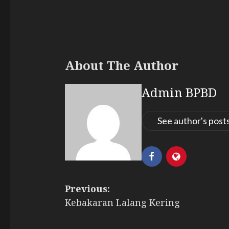
About The Author
Admin BPBD
See author's post
P
Previous:
Kebakaran Lalang Kering
o