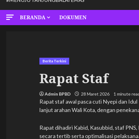
BERANDA
DOKUMEN
Berita Terkini
Rapat Staf
Admin BPBD
28 Maret 2026
1 minute rea
Rapat staf awal pasca cuti Nyepi dan Idul
lanjut arahan Wali Kota, dengan penekanan
Rapat dihadiri Kabid, Kasubbid, staf PN
secara tertib serta optimalisasi pelaksa