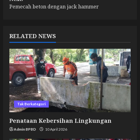
s
Pemecah beton dengan jack hammer
t
n
RELATED NEWS
a
v
i
g
a
Tak Berkategori
t
i
Penataan Kebersihan Lingkungan
Admin BPBD
10 April 2026
o