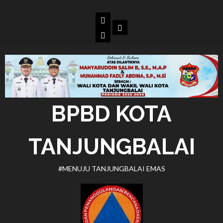
Skip
to
Beranda
Dokumen
content
BPBD
Kota
Tanjungbalai
BPBD KOTA
TANJUNGBALAI
#MENUJU TANJUNGBALAI EMAS