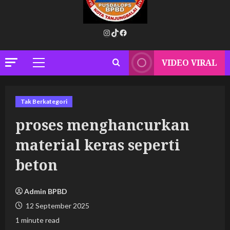
Instagram
TikTok
Facebook
VIDEO VIRAL
Primary
Menu
Tak Berkategori
proses menghancurkan
material keras seperti
beton
Admin BPBD
12 September 2025
1 minute read