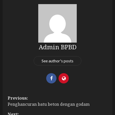
Admin BPBD
See author's posts
P
Previous:
Penghancuran batu beton dengan godam
o
Next: