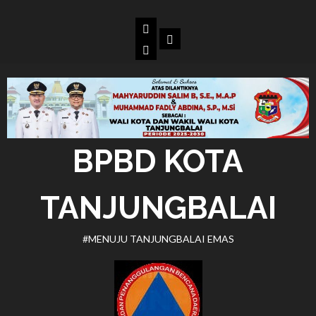
Skip
to
Beranda
Dokumen
content
BPBD
Kota
Tanjungbalai
BPBD KOTA
TANJUNGBALAI
#MENUJU TANJUNGBALAI EMAS