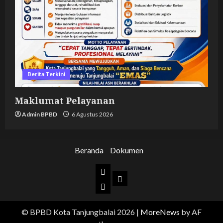
Berita Terkini
Maklumat Pelayanan
Admin BPBD
6 Agustus 2026
Beranda
Dokumen
Beranda
Dokumen
BPBD
Kota
© BPBD Kota Tanjungbalai 2026
|
MoreNews
by AF
Tanjungbalai