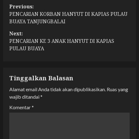
P
Previous:
PENCARIAN KORBAN HANYUT DI KAPIAS PULAU
o
BUAYA TANJUNGBALAI
s
Next:
t
PENCARIAN KE 3 ANAK HANYUT DI KAPIAS
PULAU BUAYA
n
a
Tinggalkan Balasan
v
Alamat email Anda tidak akan dipublikasikan.
Ruas yang
i
wajib ditandai
*
g
Komentar
*
a
t