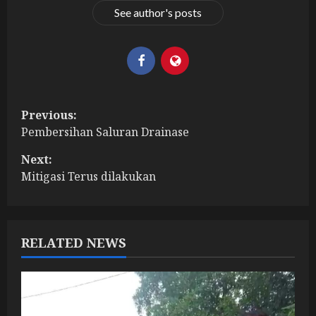
See author's posts
P
Previous:
Pembersihan Saluran Drainase
o
Next:
s
Mitigasi Terus dilakukan
t
n
RELATED NEWS
a
v