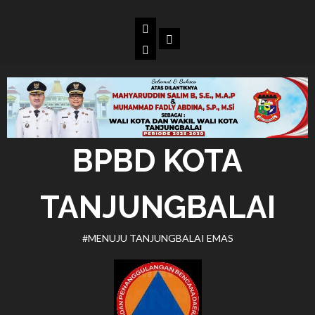
Skip
to
Beranda
Dokumen
content
BPBD
Kota
Tanjungbalai
BPBD KOTA
TANJUNGBALAI
#MENUJU TANJUNGBALAI EMAS