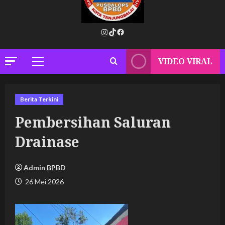
Instagram
TikTok
Facebook
VIDEO VIRAL
Primary
Menu
Berita Terkini
Pembersihan Saluran
Drainase
Admin BPBD
26 Mei 2026