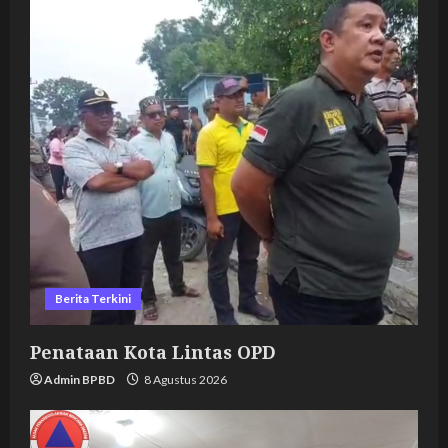
i
g
a
t
i
o
n
Berita Terkini
Penataan Kota Lintas OPD
Admin BPBD
8 Agustus 2026