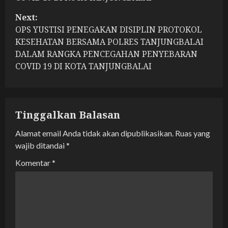
t
Next:
n
OPS YUSTISI PENEGAKAN DISIPLIN PROTOKOL
KESEHATAN BERSAMA POLRES TANJUNGBALAI
a
DALAM RANGKA PENCEGAHAN PENYEBARAN
COVID 19 DI KOTA TANJUNGBALAI
v
i
g
Tinggalkan Balasan
a
Alamat email Anda tidak akan dipublikasikan.
Ruas yang
wajib ditandai
*
t
Komentar
*
i
o
n