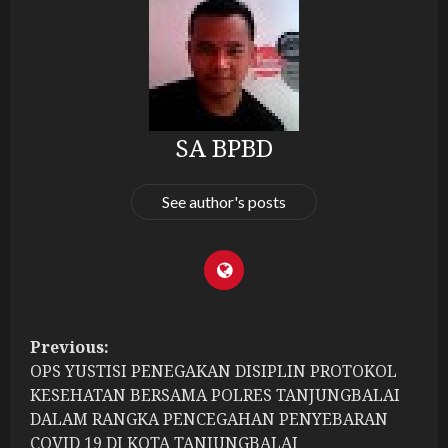
SA BPBD
See author's posts
P
Previous:
OPS YUSTISI PENEGAKAN DISIPLIN PROTOKOL
o
KESEHATAN BERSAMA POLRES TANJUNGBALAI
s
DALAM RANGKA PENCEGAHAN PENYEBARAN
COVID 19 DI KOTA TANJUNGBALAI