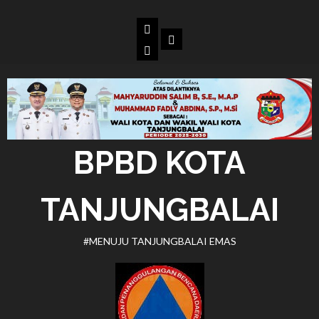
Skip
to
Beranda
Dokumen
content
BPBD
Kota
Tanjungbalai
BPBD KOTA
TANJUNGBALAI
#MENUJU TANJUNGBALAI EMAS