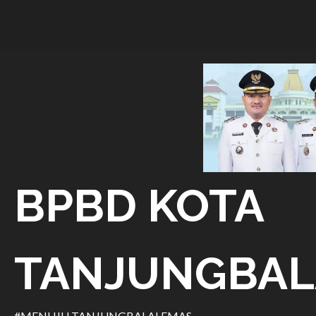
Skip
to
content
BPBD KOTA
TANJUNGBAL
#MENUJU TANJUNGBALAI EMAS