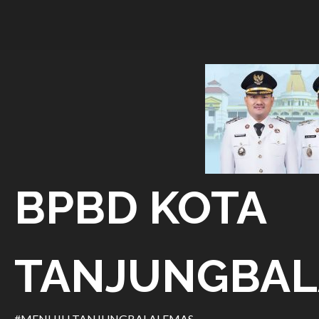
Skip
to
content
BPBD KOTA
TANJUNGBAL
#MENUJU TANJUNGBALAI EMAS