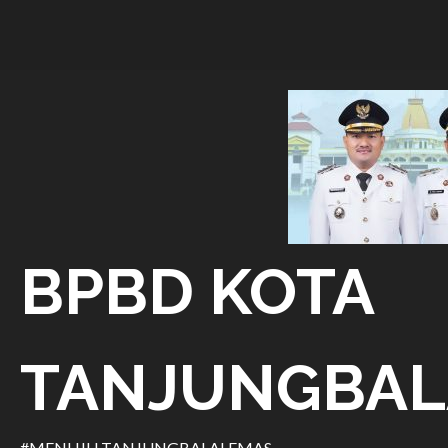
Skip
to
content
BPBD KOTA
TANJUNGBAL
#MENUJU TANJUNGBALAI EMAS