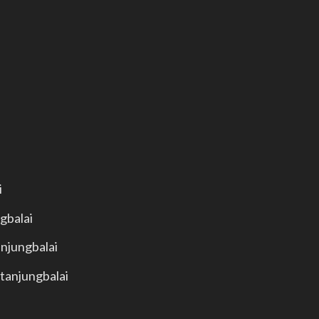
i
ngbalai
anjungbalai
 tanjungbalai