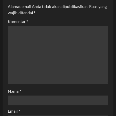
a
Alamat email Anda tidak akan dipublikasikan.
Ruas yang
wajib ditandai
*
t
Komentar
*
i
o
n
Nama
*
Email
*