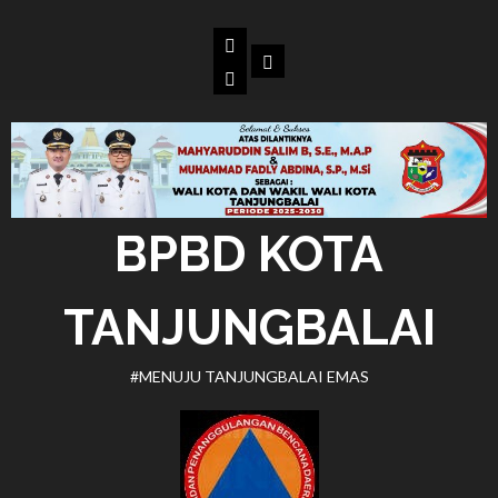
Skip
to
Beranda
Dokumen
content
BPBD
Kota
Tanjungbalai
BPBD KOTA
TANJUNGBALAI
#MENUJU TANJUNGBALAI EMAS