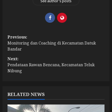
See author's posts
P
Previous:
Monitoring dan Coaching di Kecamatan Datuk
o
Bandar
s
Next:
t
Pendataan Rawan Bencana, Kecamatan Teluk
Nibung
n
a
RELATED NEWS
v
i