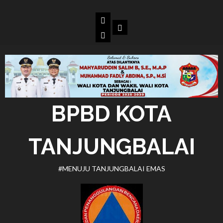
Skip
to
Beranda
Dokumen
content
BPBD
Kota
Tanjungbalai
BPBD KOTA
TANJUNGBALAI
#MENUJU TANJUNGBALAI EMAS