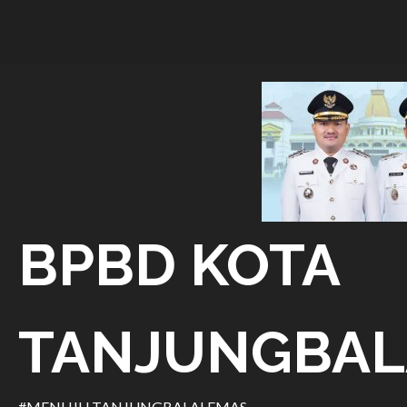
Skip
to
content
BPBD KOTA
TANJUNGBAL
#MENUJU TANJUNGBALAI EMAS