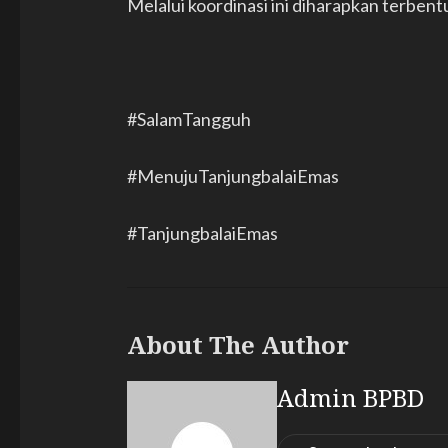
Melalui koordinasi ini diharapkan terbe
#SalamTangguh
#MenujuTanjungbalaiEmas
#TanjungbalaiEmas
About The Author
Admin BPBD