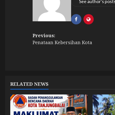
See author's post
P
Previous:
Penataan Kebersihan Kota
o
s
t
n
RELATED NEWS
a
v
i