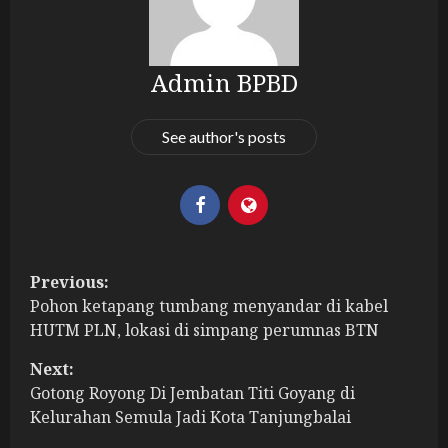
Admin BPBD
See author's posts
P
Previous:
Pohon ketapang tumbang menyandar di kabel
o
HUTM PLN, lokasi di simpang perumnas BTN
s
Next:
t
Gotong Royong Di Jembatan Titi Goyang di
Kelurahan Semula Jadi Kota Tanjungbalai
n