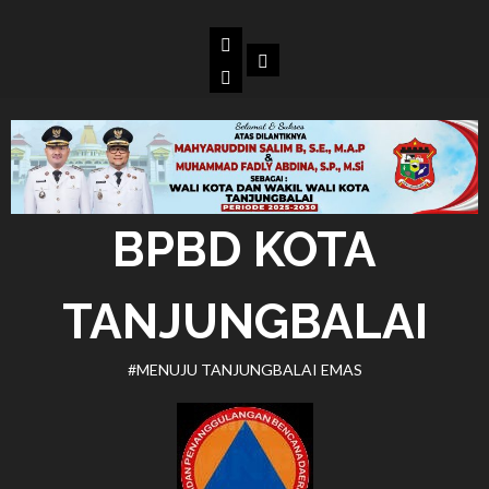
Skip
to
Beranda
Dokumen
content
BPBD
Kota
Tanjungbalai
BPBD KOTA
TANJUNGBALAI
#MENUJU TANJUNGBALAI EMAS