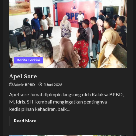
Berita Terkini
Apel Sore
Admin BPBD
5 Juni 2026
Apel sore Jumat dipimpin langsung oleh Kalaksa BPBD,
M. Idris, SH, kembali mengingatkan pentingnya
kedisiplinan kehadiran, baik...
Read
Read More
more
about
Apel