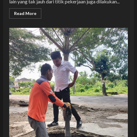
lain yang tak jauh dari titik pekerjaan juga dilakukan...
Read
Read More
more
about
Bongkar
Beton
di
Jl.
hM
nur