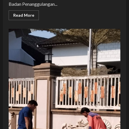
Badan Penanggulangan...
Read
Read More
more
about
Ulang
Tahun
Sekda
Kota
Tanjungbalai