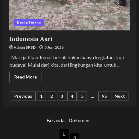
Berita Terkini
Indonesia Asri
Admin BPBD
5 Juni 2026
Mari jadikan Jumat bersih bukan hanya kegiatan, tapi
budaya! Mulai dari kita, dari lingkungan kita, untuk...
Read
Read More
more
about
Indonesia
Paginasi
Asri
Previous
1
2
3
4
5
…
95
Next
pos
Beranda
Dokumen
Beranda
Dokumen