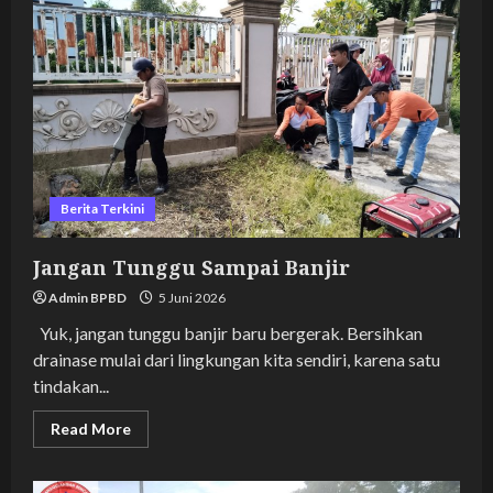
Sore
Berita Terkini
Jangan Tunggu Sampai Banjir
Admin BPBD
5 Juni 2026
Yuk, jangan tunggu banjir baru bergerak. Bersihkan
drainase mulai dari lingkungan kita sendiri, karena satu
tindakan...
Read
Read More
more
about
Jangan
Tunggu