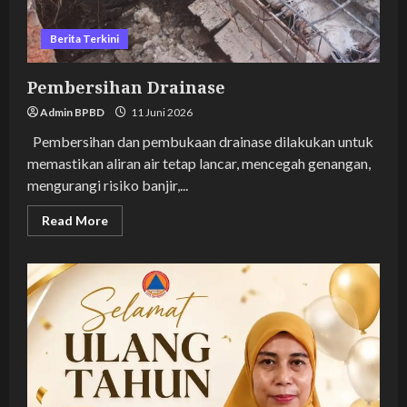
Berita Terkini
Pembersihan Drainase
Admin BPBD
11 Juni 2026
Pembersihan dan pembukaan drainase dilakukan untuk
memastikan aliran air tetap lancar, mencegah genangan,
mengurangi risiko banjir,...
Read
Read More
more
about
Pembersihan
Drainase