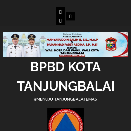
Skip
to
Beranda
Dokumen
content
BPBD
Kota
Tanjungbalai
BPBD KOTA
TANJUNGBALAI
#MENUJU TANJUNGBALAI EMAS