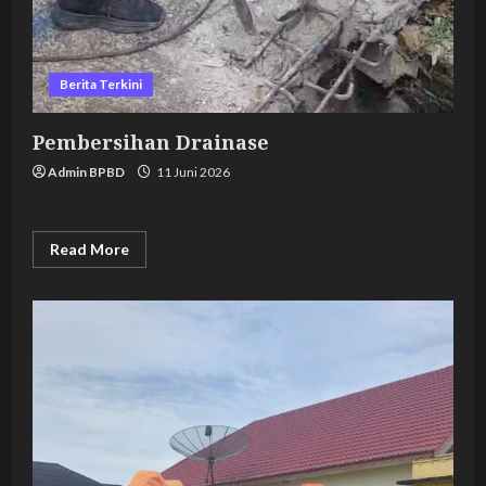
Berita Terkini
Pembersihan Drainase
Admin BPBD
11 Juni 2026
Read
Read More
more
about
Pembersihan
Drainase