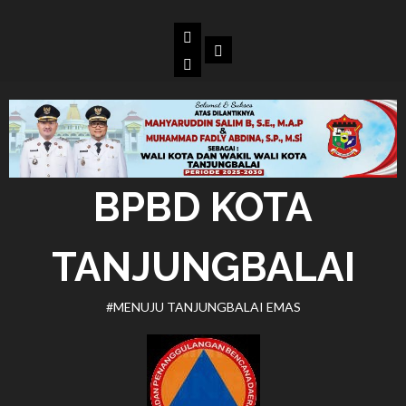
Skip
to
Beranda
Dokumen
content
BPBD
Kota
Tanjungbalai
BPBD KOTA
TANJUNGBALAI
#MENUJU TANJUNGBALAI EMAS