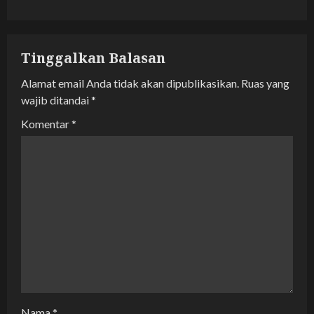
a
v
Tinggalkan Balasan
i
Alamat email Anda tidak akan dipublikasikan.
Ruas yang
g
wajib ditandai
*
a
Komentar
*
t
i
o
n
Nama
*