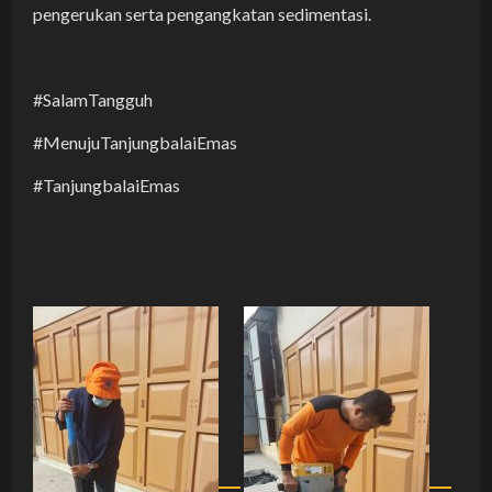
pengerukan serta pengangkatan sedimentasi.
#SalamTangguh
#MenujuTanjungbalaiEmas
#TanjungbalaiEmas