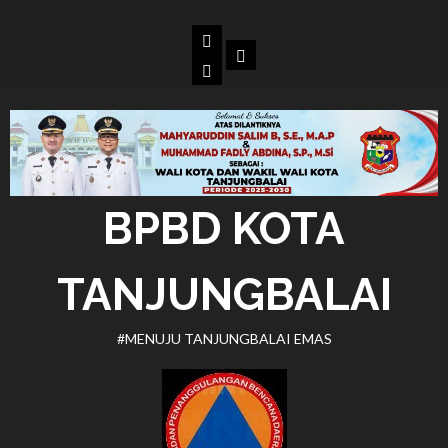
Skip
to
Beranda
Dokumen
content
BPBD
Kota
Tanjungbalai
BPBD KOTA
TANJUNGBALAI
#MENUJU TANJUNGBALAI EMAS