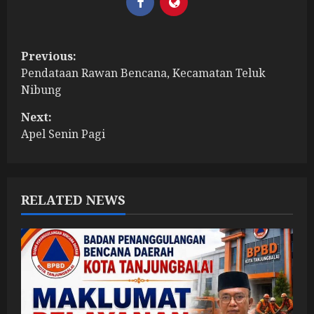
P
Previous:
Pendataan Rawan Bencana, Kecamatan Teluk
o
Nibung
s
Next:
t
Apel Senin Pagi
n
a
RELATED NEWS
v
i
g