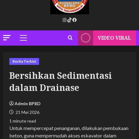
Instagram
TikTok
Facebook
VIDEO VIRAL
Primary
Menu
Berita Terkini
Bersihkan Sedimentasi
dalam Drainase
Admin BPBD
21 Mei 2026
1 minute read
Untuk mempercepat penanganan, dilakukan pembukaan
beton, guna mempermudah akses eskavator dalam