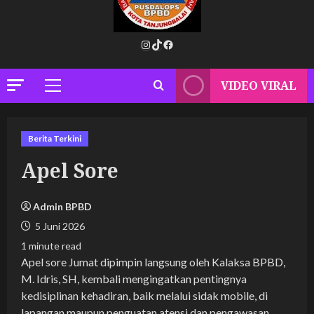
Instagram
TikTok
Facebook
VIDEO VIRAL
Primary
Menu
Berita Terkini
Apel Sore
Admin BPBD
5 Juni 2026
1 minute read
Apel sore Jumat dipimpin langsung oleh Kalaksa BPBD,
M. Idris, SH, kembali mengingatkan pentingnya
kedisiplinan kehadiran, baik melalui sidak mobile, di
lapangan maupun penguatan atensi dan pengawasan