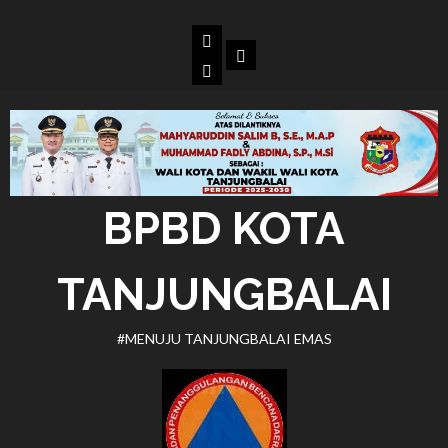
Skip
to
Beranda
Dokumen
content
BPBD
Kota
Tanjungbalai
BPBD KOTA
TANJUNGBALAI
#MENUJU TANJUNGBALAI EMAS