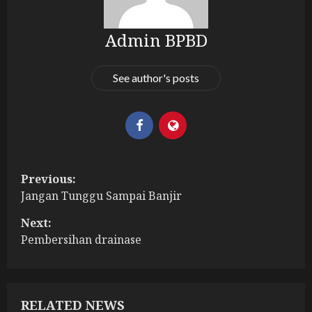
Admin BPBD
See author's posts
P
Previous:
Jangan Tunggu Sampai Banjir
o
Next:
s
Pembersihan drainase
t
n
RELATED NEWS