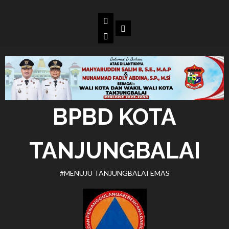
Skip
to
Beranda
Dokumen
content
BPBD
Kota
Tanjungbalai
BPBD KOTA
TANJUNGBALAI
#MENUJU TANJUNGBALAI EMAS