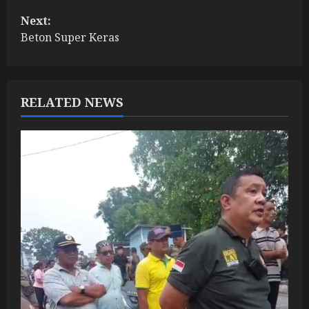
o
Next:
s
Beton Super Keras
t
n
RELATED NEWS
a
v
i
g
a
t
i