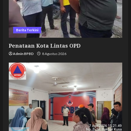
o
n
Berita Terkini
Penataan Kota Lintas OPD
Admin BPBD
8 Agustus 2026